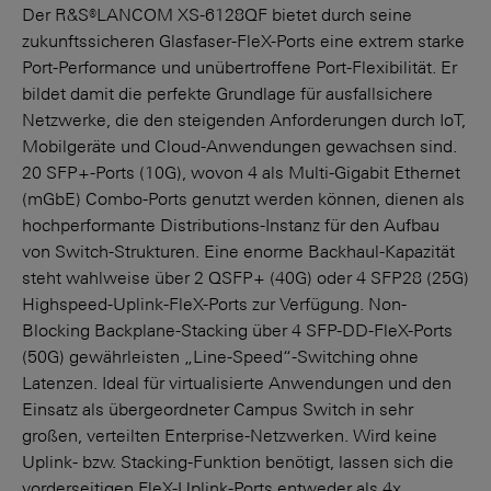
Der R&S®LANCOM XS-6128QF bietet durch seine
zukunftssicheren Glasfaser-FleX-Ports eine extrem starke
Port-Performance und unübertroffene Port-Flexibilität. Er
bildet damit die perfekte Grundlage für ausfallsichere
Netzwerke, die den steigenden Anforderungen durch IoT,
Mobilgeräte und Cloud-Anwendungen gewachsen sind.
20 SFP+-Ports (10G), wovon 4 als Multi-Gigabit Ethernet
(mGbE) Combo-Ports genutzt werden können, dienen als
hochperformante Distributions-Instanz für den Aufbau
von Switch-Strukturen. Eine enorme Backhaul-Kapazität
steht wahlweise über 2 QSFP+ (40G) oder 4 SFP28 (25G)
Highspeed-Uplink-FleX-Ports zur Verfügung. Non-
Blocking Backplane-Stacking über 4 SFP-DD-FleX-Ports
(50G) gewährleisten „Line-Speed“-Switching ohne
Latenzen. Ideal für virtualisierte Anwendungen und den
Einsatz als übergeordneter Campus Switch in sehr
großen, verteilten Enterprise-Netzwerken. Wird keine
Uplink- bzw. Stacking-Funktion benötigt, lassen sich die
vorderseitigen FleX-Uplink-Ports entweder als 4x