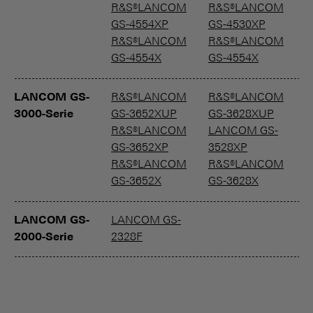
R&S®LANCOM
R&S®LANCOM
GS-4554XP
GS-4530XP
R&S®LANCOM
R&S®LANCOM
GS-4554X
GS-4554X
LANCOM GS-
R&S®LANCOM
R&S®LANCOM
R
3000-Serie
GS-3652XUP
GS-3628XUP
G
R&S®LANCOM
LANCOM GS-
R
GS-3652XP
3528XP
G
R&S®LANCOM
R&S®LANCOM
GS-3652X
GS-3628X
LANCOM GS-
LANCOM GS-
2000-Serie
2328F