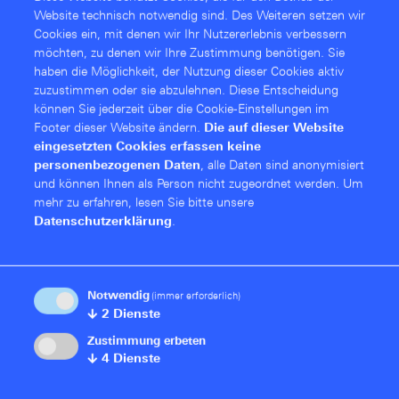
Website technisch notwendig sind. Des Weiteren setzen wir
Secure Terminal Access
Cookies ein, mit denen wir Ihr Nutzererlebnis verbessern
möchten, zu denen wir Ihre Zustimmung benötigen. Sie
Diese Funktion erlaubt den direkten Zugriff auf die
haben die Möglichkeit, der Nutzung dieser Cookies aktiv
Kommandozeile des R&S®LANCOM Switches („CLI
zuzustimmen oder sie abzulehnen. Diese Entschei­dung
Tunneling“) aus der R&S®LANCOM Management Cloud –
können Sie jederzeit über die Cookie-Einstellungen im
Footer dieser Website ändern.
Die auf dieser Website
verschlüsselt und vor allem ohne die Cloud-Oberfläche
eingesetzten Cookies erfassen keine
zu verlassen. Ob „Trace-“ und „Ping-Befehle“ zur
personenbezogenen Daten
, alle Daten sind anonymisiert
schnellen Fehlerbehebung, Zugriff auf…
und können Ihnen als Person nicht zugeordnet werden.
Um
mehr zu erfahren, lesen Sie bitte unsere
More
Datenschutzerklärung
.
R&S®LANCOM Limited Lifetime Warranty
Notwendig
(immer erforderlich)
(LLW)
↓
2
Dienste
Zustimmung erbeten
Dieser Enterprise-Switch ist ab Werk durch die
↓
4
Dienste
R&S®LANCOM Limited Lifetime Warranty abgesichert.
Unabhängig von der Betriebszeit gilt der Austausch-