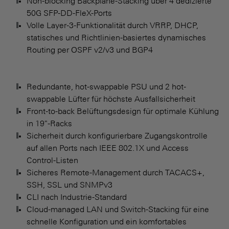
Non-blocking Backplane-Stacking über 4 dedizierte
50G SFP-DD-FleX-Ports
Volle Layer-3-Funktionalität durch VRRP, DHCP,
statisches und Richtlinien-basiertes dynamisches
Routing per OSPF v2/v3 und BGP4
Redundante, hot-swappable PSU und 2 hot-
swappable Lüfter für höchste Ausfallsicherheit
Front-to-back Belüftungsdesign für optimale Kühlung
in 19"-Racks
Sicherheit durch konfigurierbare Zugangskontrolle
auf allen Ports nach IEEE 802.1X und Access
Control-Listen
Sicheres Remote-Management durch TACACS+,
SSH, SSL und SNMPv3
CLI nach Industrie-Standard
Cloud-managed LAN und Switch-Stacking für eine
schnelle Konfiguration und ein komfortables