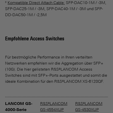
²
Kompatible Direct Attach Cable:
SFP-DAC10-1M / -3M,
SFP-DAC25-1M / -3M, SFP-DAC40-1M / -3M und SFP-
DD-DAC50-1M / -2,5M
Empfohlene Access Switches
Für bestmögliche Performance in Ihren verteilten
Netzwerken empfehlen wir die Aggregation über SFP+
(10G). Die hier gelisteten R&S®LANCOM Access
Switches sind mit SFP+-Ports ausgestattet und somit die
ideale Kombination für den R&S®LANCOM XS-6128QF.
LANCOM GS-
R&S®LANCOM
R&S®LANCOM
4000-Serie
GS-4554XUP
GS-4530XUP