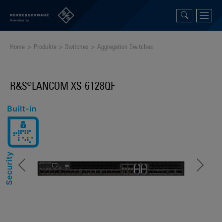
Home
Produkte
Switches
Aggregation Switches
R&S®LANCOM XS-6128QF
Previous
Next