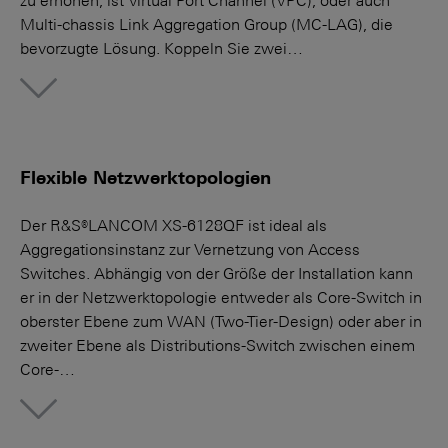
zu erhöhen, ist Virtual Port Channel (VPC), oder auch
Multi-chassis Link Aggregation Group (MC-LAG), die
bevorzugte Lösung. Koppeln Sie zwei…
More
Flexible Netzwerktopologien
Der R&S®LANCOM XS-6128QF ist ideal als
Aggregationsinstanz zur Vernetzung von Access
Switches. Abhängig von der Größe der Installation kann
er in der Netzwerk­topologie entweder als Core-Switch in
oberster Ebene zum WAN (Two-Tier-Design) oder aber in
zweiter Ebene als Distributions-Switch zwischen einem
Core-…
More