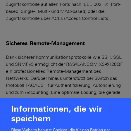
Zugriffskontrolle auf allen Ports nach IEEE 802.1X (Port-
based, Single-, Multi- und MAC-based) oder die
Zugriffskontrolle über ACLs (Access Control Lists).
Sicheres Remote-Management
Dank sicherer Kommunikationsprotokolle wie SSH, SSL
und SNMPv3 ermöglicht der R&S®LANCOM XS-6128QF
ein professionelles Remote-Management des
Netzwerks. Darüber hinaus unterstützt der Switch das
Protokoll TACACS+ für Authentifizierung, Autorisierung
und zum Accounting. Eine optimale Lösung, die gerade
beim Management und Monitoring
standortübergreifender Netzwerke maximale Sicherheit
Informationen, die wir
verspricht.
speichern
Diese Website benutzt Cookies, die für den Betrieb der