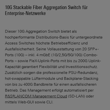
10G Stackable Fiber Aggregation Switch für
Enterprise-Netzwerke
Dieser 10G Aggregation Switch bietet als
hochperformante Distribu­tions-Basis für untergeordnete
Access Switches höchste Betriebs­effizienz und
Ausfallsicherheit. Seine Vollausstattung von 20 SFP+-
Ports (10G) – inkl. 4 mGbE (1G/2,5G/5G/10G) Combo-
Ports – sowie FleX-Uplink-Ports mit bis zu 200G Uplink-
Kapazität garantiert Flexibilität und Investi­tionsschutz.
Zusätzlich sorgen die professionelle PSU-Redundanz,
hot-swappable Lüftermodule und Backplane-Stacking
von bis zu 400G Bandbreite für einen ausfallsicheren
Betrieb. Das Management erfolgt automatisiert per
R&S®LANCOM Management Cloud
(SD-LAN) oder
mittels Web-GUI sowie CLI.