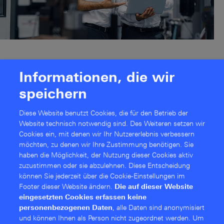
Informationen, die wir
speichern
Newsroom
Diese Website benutzt Cookies, die für den Betrieb der
Der R&S Networks and Cybersecurity Newsroom enthält
Website technisch notwendig sind. Des Weiteren setzen wir
aktuelle Presseinformationen, Pressebilder,
Cookies ein, mit denen wir Ihr Nutzererlebnis verbessern
möchten, zu denen wir Ihre Zustimmung benötigen. Sie
Presseberichte sowie Blogbeiträge und Social-Media
haben die Möglichkeit, der Nutzung dieser Cookies aktiv
Posts von Rohde & Schwarz Networks and Cybersecurity.
zuzustimmen oder sie abzulehnen. Diese Entschei­dung
können Sie jederzeit über die Cookie-Einstellungen im
Footer dieser Website ändern.
Die auf dieser Website
eingesetzten Cookies erfassen keine
Zum R&S Networks and Cybersecurity Newsroom
personenbezogenen Daten
, alle Daten sind anonymisiert
und können Ihnen als Person nicht zugeordnet werden.
Um