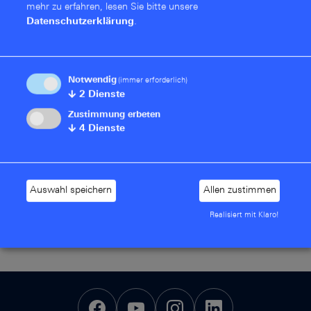
mehr zu erfahren, lesen Sie bitte unsere
Datenschutzerklärung
.
Publikationen
Sie sind auf der Suche nach einem bestimmten
Notwendig
(immer erforderlich)
Dokument? Auf dieser Seite haben wir unsere
↓
2
Dienste
Veröffentlichungen übersichtlich für Sie aufbereitet.
Zustimmung erbeten
↓
4
Dienste
Zum unseren Publikationen
Auswahl speichern
Allen zustimmen
Realisiert mit Klaro!