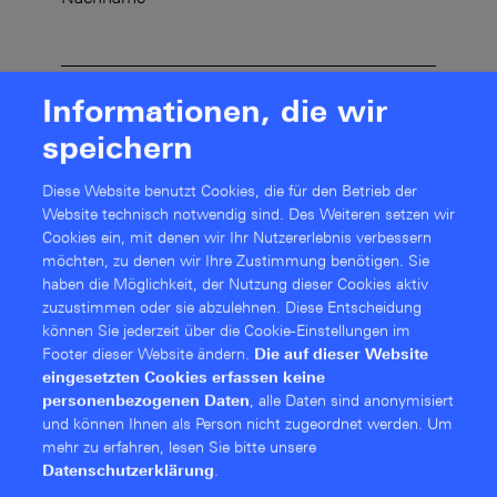
E-Mail-Adresse
*
Informationen, die wir
speichern
Diese Website benutzt Cookies, die für den Betrieb der
Ich habe die
Datenschutzerklärung
gelesen
Website technisch notwendig sind. Des Weiteren setzen wir
und stimme der Speicherung und Verarbeitung
Cookies ein, mit denen wir Ihr Nutzererlebnis verbessern
meiner Daten durch die Rohde & Schwarz
möchten, zu denen wir Ihre Zustimmung benötigen. Sie
Networks and Cybersecurity GmbH zu. Rohde
haben die Möglichkeit, der Nutzung dieser Cookies aktiv
& Schwarz Networks and Cybersecurity GmbH
zuzustimmen oder sie abzulehnen. Diese Entschei­dung
nutzt diese Daten, um mich, auch durch
können Sie jederzeit über die Cookie-Einstellungen im
automatisierte Verarbeitungsvorgänge
Footer dieser Website ändern.
Die auf dieser Website
eingesetzten Cookies erfassen keine
(Anreicherung, Auswertungen und
personenbezogenen Daten
, alle Daten sind anonymisiert
Messungen), selbst oder durch Dritte zu
und können Ihnen als Person nicht zugeordnet werden.
Um
kontaktieren und mir Informationen über
mehr zu erfahren, lesen Sie bitte unsere
Produkte, Dienstleistungen und
Datenschutzerklärung
.
Veranstaltungen zukommen zu lassen. Ich