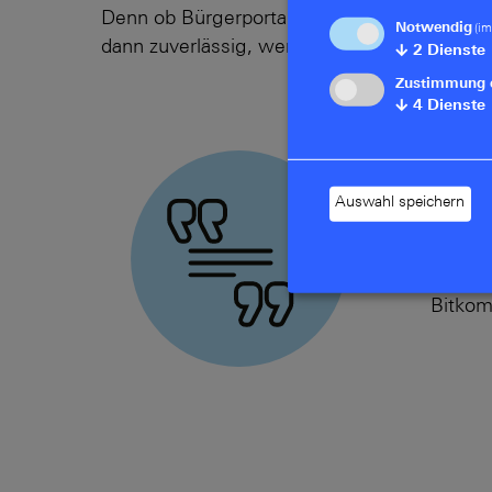
Denn ob Bürgerportal, Datenaustausch, hybr
Notwendig
(im
dann zuverlässig, wenn die technische Basi
↓
2
Dienste
Zustimmung 
↓
4
Dienste
„Verwa
digital
Auswahl speichern
Angebo
verbes
Bitko