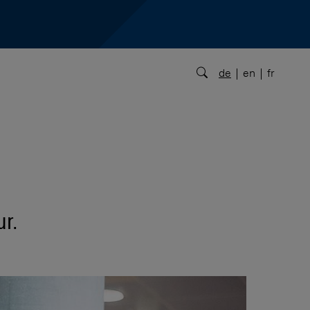
de
en
fr
ur.