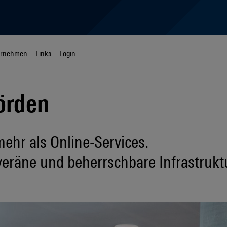
ernehmen
Links
Login
örden
ehr als Online-Services.
veräne und beherrschbare Infrastrukt