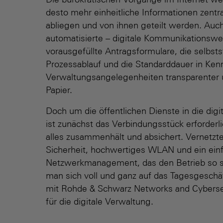
Die bürokratischen Vorgänge im Internet we
desto mehr einheitliche Informationen zentra
abliegen und von ihnen geteilt werden. Auch
automatisierte – digitale Kommuni­kations­w
vorausgefüllte Antrags­formulare, die selbst
Prozess­ablauf und die Standarddauer in Ke
Verwaltungs­angelegen­heiten transparenter 
Papier.
Doch um die öffentlichen Dienste in die digit
ist zunächst das Verbindungsstück erforderl
alles zusammenhält und absichert. Vernetzt
Sicherheit, hochwertiges WLAN und ein ein
Netzwerk­management, das den Betrieb so se
man sich voll und ganz auf das Tagesgeschäf
mit Rohde & Schwarz Networks and Cybersec
für die digitale Verwaltung.