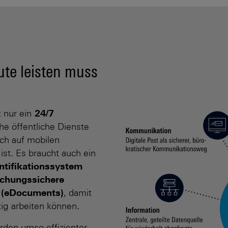
te leisten muss
 nur ein
24/7
he öffentliche Dienste
h auf mobilen
ist. Es braucht auch ein
entifikationssystem
schungs­sichere
. (eDocuments)
, damit
tig arbeiten können.