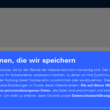
nen, die wir speichern
ookies, die für den Betrieb der Website technisch notwendig sind. Des 
achkräftemangel und Sicherheitsan
 wir Ihr Nutzererlebnis verbessern möchten, zu denen wir Ihre Zustimmu
 der Nutzung dieser Cookies aktiv zuzustimmen oder sie abzulehnen. Die
Cookie-Einstellungen im Footer dieser Website ändern.
Die auf dieser W
ine personenbezogenen Daten
, alle Daten sind anonymisiert und kön
ufgabe: Sie soll Leistungen digital, zugänglich und effi
n.
Um mehr zu erfahren, lesen Sie bitte unsere
Datenschutzerklärung
rdigkeit gewährleisten. Digitalisierung darf deshalb ni
: das Netzwerk, das Anwendungen, Standorte, Daten und 