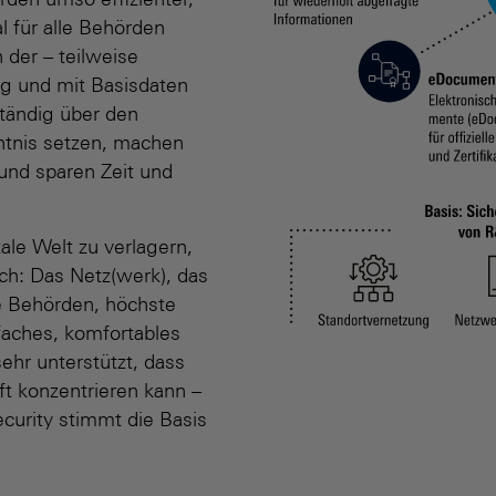
rden umso effizienter,
l für alle Behörden
 der – teilweise
eg und mit Basisdaten
ständig über den
nntnis setzen, machen
und sparen Zeit und
ale Welt zu verlagern,
ich: Das Netz(werk), das
e Behörden, höchste
faches, komfortables
hr unterstützt, dass
t konzentrieren kann –
urity stimmt die Basis