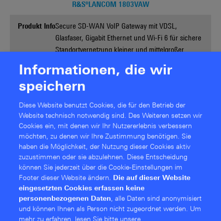
R&S®LANCOM 1803VAW
Produkt Info
Secure SD-WAN VoIP Gateway mit VDSL,
Glasfaser, Gigabit Ethernet und Wi-Fi 6 für sichere
Standortvernetzung kleiner und mittelgroßer
Unternehmen
Informationen, die wir
speichern
Mehr Informationen
Diese Website benutzt Cookies, die für den Betrieb der
Website technisch notwendig sind. Des Weiteren setzen wir
Cookies ein, mit denen wir Ihr Nutzererlebnis verbessern
möchten, zu denen wir Ihre Zustimmung benötigen. Sie
haben die Möglichkeit, der Nutzung dieser Cookies aktiv
zuzustimmen oder sie abzulehnen. Diese Entschei­dung
können Sie jederzeit über die Cookie-Einstellungen im
Footer dieser Website ändern.
Die auf dieser Website
eingesetzten Cookies erfassen keine
personenbezogenen Daten
, alle Daten sind anonymisiert
und können Ihnen als Person nicht zugeordnet werden.
Um
R&S®LANCOM 1803VA-5G
mehr zu erfahren, lesen Sie bitte unsere