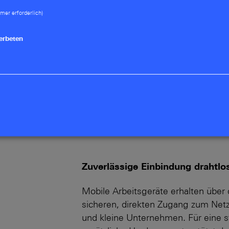
mer erforderlich)
Bleiben Sie an jedem Standort flexi
Situation vorbereitet: Dank vielseit
erbeten
Sie je nach Verfügbarkeit VDSL übe
oder Glasfaser für erhöhte Bandbreit
werden
VDSL-Supervectoring
bis 3
Abwärtskompatibilität zu VDSL2 u
GPON/AON (Transceiver-Module separ
Ethernet zum Anschluss externer 
Zuverlässige Einbindung drahtlos
Mobile Arbeitsgeräte erhalten übe
sicheren, direkten Zugang zum Netz
und kleine Unternehmen. Für eine