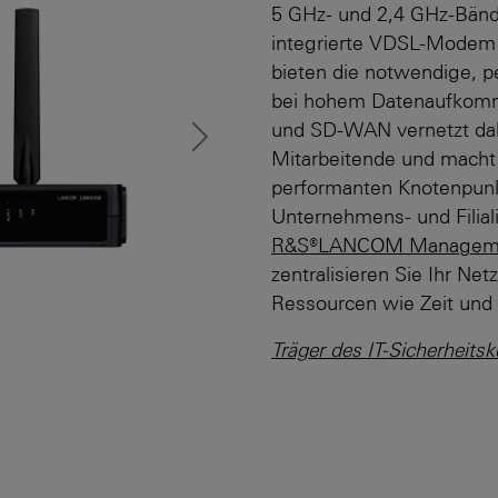
5 GHz- und 2,4 GHz-Bänd
integrierte VDSL-Modem 
bieten die notwendige, p
bei hohem Datenaufkom
und SD-WAN vernetzt dab
Next
Mitarbeitende und ma
performanten Knotenpunk
Unternehmens- und Filiali
R&S®LANCOM Manageme
zentralisieren Sie Ihr N
Ressourcen wie Zeit und 
Träger des IT-Sicherheits