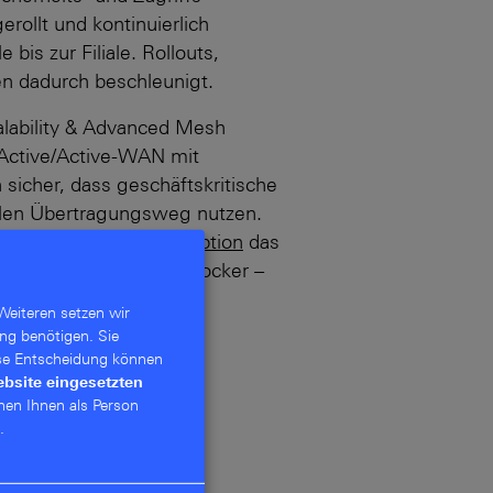
gerollt und kontinuierlich
bis zur Filiale. Rollouts,
n dadurch beschleunigt.
alability & Advanced Mesh
Active/Active-WAN mit
 sicher, dass geschäfts­kritische
len Übertragungs­weg nutzen.
ecurity Essentials Option
das
ntent-Filter und URL-Blocker –
ere Standort­vernetzung.
Weiteren setzen wir
ng benötigen. Sie
se Entschei­dung können
ebsite eingesetzten
nen Ihnen als Person
.
DSL und Glasfaser