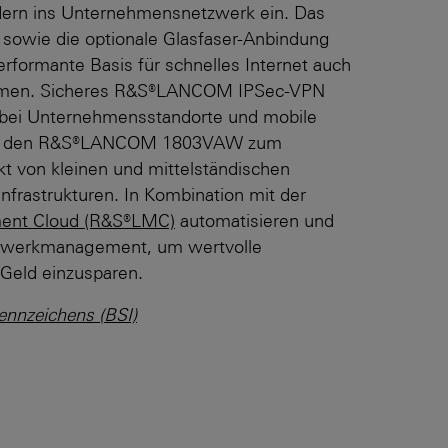
ern ins Unter­nehmensnetzwerk ein. Das
sowie die optionale Glasfaser-Anbindung
erformante Basis für schnelles Internet auch
men. Sicheres R&S®LANCOM IPSec-VPN
ei Unter­nehmens­standorte und mobile
cht den R&S®LANCOM 1803VAW zum
t von kleinen und mittelständischen
nfrastrukturen. In Kombination mit der
nt Cloud (R&S®LMC)
automatisieren und
etzwerkmanagement, um wertvolle
Geld einzusparen.
kennzeichens (BSI)