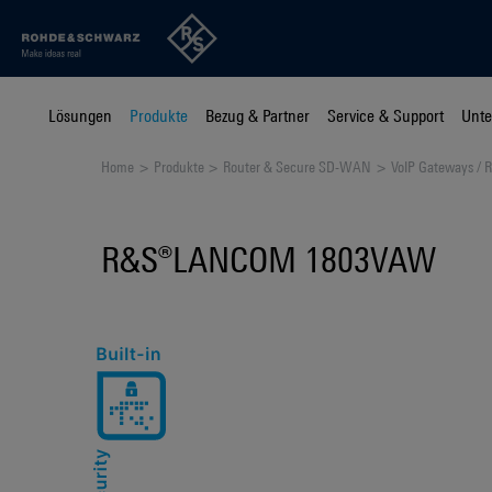
Lösungen
Produkte
Bezug & Partner
Service & Support
Unt
Home
Produkte
Router & Secure SD-WAN
VoIP Gateways / R
R&S®LANCOM 1803VAW