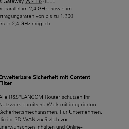
das Gateway
Wi-Fi 6
(IEEE
r parallel im 2,4 GHz- sowie im
tragungs­raten von bis zu 1.200
/s in 2,4 GHz möglich.
Erweiterbare Sicherheit mit Content
Filter
Alle R&S®LANCOM Router schützen Ihr
Netzwerk bereits ab Werk mit integrierten
Sicherheits­mechanismen. Für Unternehmen,
die ihr SD-WAN zusätzlich vor
unerwünschten Inhalten und Online-