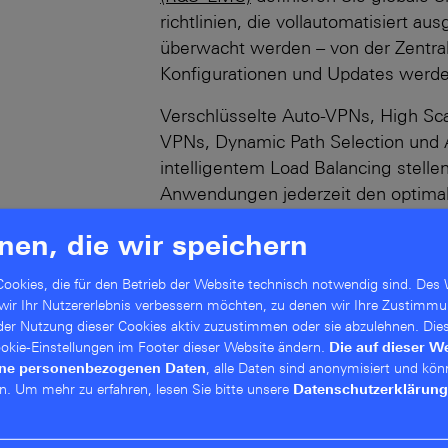
richtlinien, die voll­automatisiert aus
überwacht werden – von der Zentrale 
Konfigurationen und Updates werde
Verschlüsselte Auto-VPNs, High Sc
VPNs, Dynamic Path Selection und 
intelligentem Load Balancing stellen
Anwendungen jederzeit den optima
Ergänzend erhöht die
R&S®LANCOM S
nen, die wir speichern
Sicherheits­niveau durch zentrale Co
für eine resiliente und zukunfts­sich
ookies, die für den Betrieb der Website technisch notwendig sind. Des 
 wir Ihr Nutzererlebnis verbessern möchten, zu denen wir Ihre Zustimmu
 der Nutzung dieser Cookies aktiv zuzustimmen oder sie abzulehnen. Die
Mehr über R&S®LANCOM Secure SD-WAN
Cookie-Einstellungen im Footer dieser Website ändern.
Die auf dieser W
ine personenbezogenen Daten
, alle Daten sind anonymisiert und kön
n.
Um mehr zu erfahren, lesen Sie bitte unsere
Datenschutzerklärung
Flexible WAN-Anbindung über V