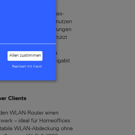
bel und auf jede Anschluss-
iger WAN-Schnittstellen nutzen
r bestehende Kupferleitungen
e und Stabilität. Unterstützt
00 MBit/s mit
nd ADSL2+,
Glasfaser
via
Allen zustimmen
at erhältlich) sowie Gigabit
Realisiert mit Klaro!
Provider-Modems.
er Clients
r den WLAN-Router einen
werk – ideal für Homeoffices
 stabile WLAN-Abdeckung ohne