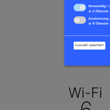
Notwendig
(im
↓
2
Dienste
Zustimmung 
↓
4
Dienste
Auswahl speichern