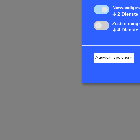
Notwendig
(im
↓
2
Dienste
Zustimmung 
↓
4
Dienste
Auswahl speichern