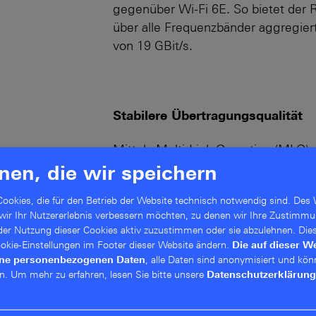
gegenüber Wi-Fi 6E. So bietet de
über alle Frequenzbänder aggregie
von 19 GBit/s.
Stabilere Übertragungsqualität
Mittels Multi-Link Operation (MLO) 
besser verfügbare Frequenzband g
nen, die wir speichern
zwei Frequenzbänder simultan zum
ookies, die für den Betrieb der Website technisch notwendig sind. Des 
Multi-RU & Puncturing bislang sch
 wir Ihr Nutzererlebnis verbessern möchten, zu denen wir Ihre Zustimmu
Störsignalen effektiv abgefedert. So
 der Nutzung dieser Cookies aktiv zuzustimmen oder sie abzulehnen. Die
Funkumgebungen mit hoher Signaldi
Cookie-Einstellungen im Footer dieser Website ändern.
Die auf dieser W
zuverlässigere Sende- und Empfangs­
ine personenbezogenen Daten
, alle Daten sind anonymisiert und kön
n.
Um mehr zu erfahren, lesen Sie bitte unsere
Datenschutzerklärung