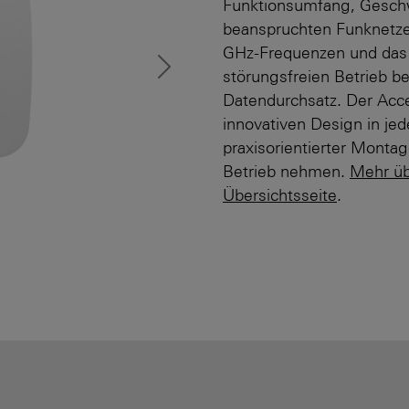
Funktionsumfang, Geschwi
beanspruchten Funknetze
GHz-Frequenzen und das z
Next
störungsfreien Betrieb b
Datendurchsatz. Der Acce
innovativen Design in je
praxisorientierter Monta
Betrieb nehmen.
Mehr übe
Übersichtsseite
.