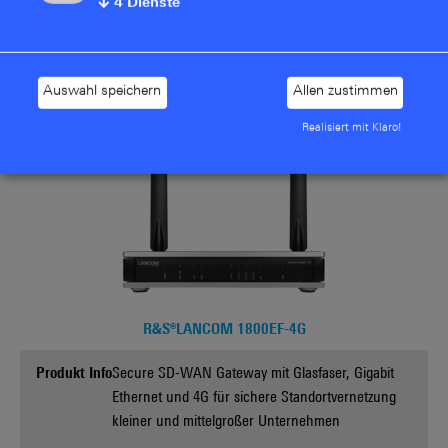
↓
4
Dienste
kleiner und mittelgroßer Unternehmen
Mehr Informationen
Auswahl speichern
Allen zustimmen
Realisiert mit Klaro!
R&S®LANCOM 1800EF-4G
Produkt Info
Secure SD-WAN Gateway mit Glasfaser, Gigabit
Ethernet und 4G für sichere Standortvernetzung
kleiner und mittelgroßer Unternehmen