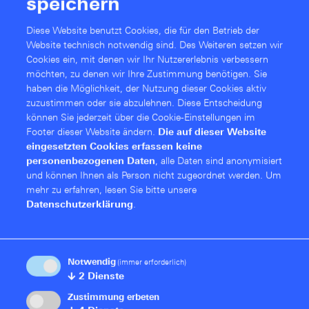
speichern
Ethernet und Wi-Fi 6 für sichere
Standortvernetzung kleiner und mittelgroßer
Diese Website benutzt Cookies, die für den Betrieb der
Unternehmen
Website technisch notwendig sind. Des Weiteren setzen wir
Cookies ein, mit denen wir Ihr Nutzererlebnis verbessern
möchten, zu denen wir Ihre Zustimmung benötigen. Sie
haben die Möglichkeit, der Nutzung dieser Cookies aktiv
Mehr Informationen
zuzustimmen oder sie abzulehnen. Diese Entschei­dung
können Sie jederzeit über die Cookie-Einstellungen im
Footer dieser Website ändern.
Die auf dieser Website
eingesetzten Cookies erfassen keine
personenbezogenen Daten
, alle Daten sind anonymisiert
und können Ihnen als Person nicht zugeordnet werden.
Um
mehr zu erfahren, lesen Sie bitte unsere
Datenschutzerklärung
.
R&S®LANCOM 1800EF-5G
Notwendig
(immer erforderlich)
↓
2
Dienste
Produkt Info
Secure SD-WAN Gateway mit Glasfaser, Gigabit
Zustimmung erbeten
Ethernet und 5G für sichere Standortvernetzung