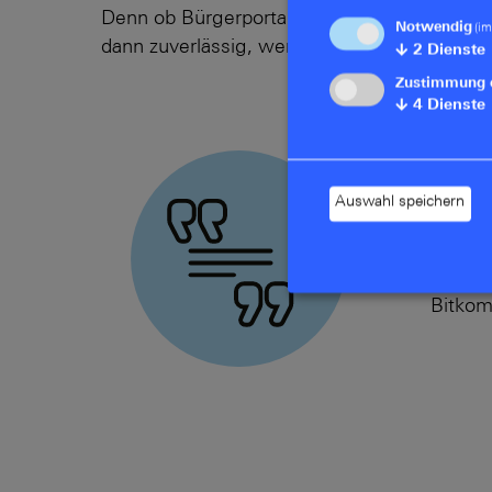
Denn ob Bürgerportal, Datenaustausch, hybr
Notwendig
(im
dann zuverlässig, wenn die technische Basi
↓
2
Dienste
Zustimmung 
↓
4
Dienste
„Verwa
digital
Auswahl speichern
Angebo
verbes
Bitko