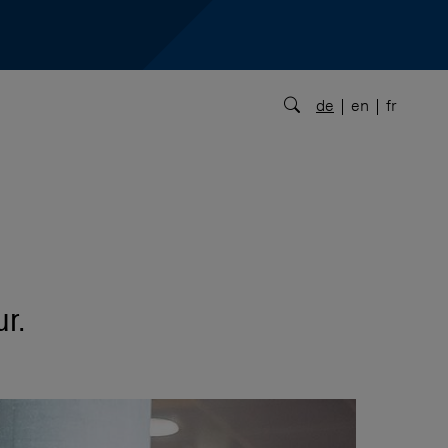
de
en
fr
ur.