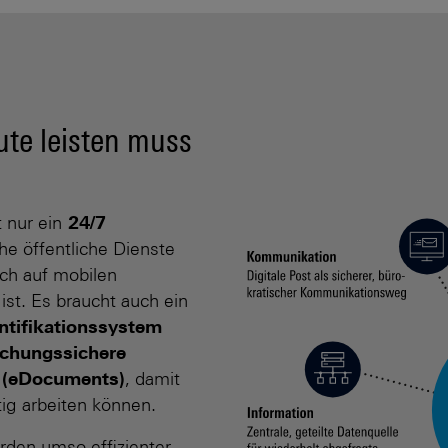
te leisten muss
 nur ein
24/7
he öffentliche Dienste
h auf mobilen
ist. Es braucht auch ein
entifikationssystem
schungs­sichere
. (eDocuments)
, damit
tig arbeiten können.