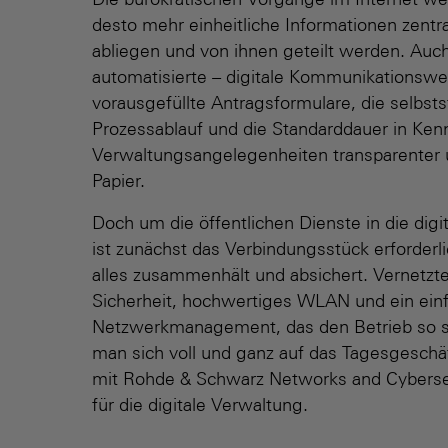
Die bürokratischen Vorgänge im Internet we
desto mehr einheitliche Informationen zentra
abliegen und von ihnen geteilt werden. Auch
automatisierte – digitale Kommuni­kations­w
vorausgefüllte Antrags­formulare, die selbst
Prozess­ablauf und die Standarddauer in Ke
Verwaltungs­angelegen­heiten transparenter 
Papier.
Doch um die öffentlichen Dienste in die digit
ist zunächst das Verbindungsstück erforderl
alles zusammenhält und absichert. Vernetzt
Sicherheit, hochwertiges WLAN und ein ein
Netzwerk­management, das den Betrieb so se
man sich voll und ganz auf das Tagesgeschäf
mit Rohde & Schwarz Networks and Cybersec
für die digitale Verwaltung.