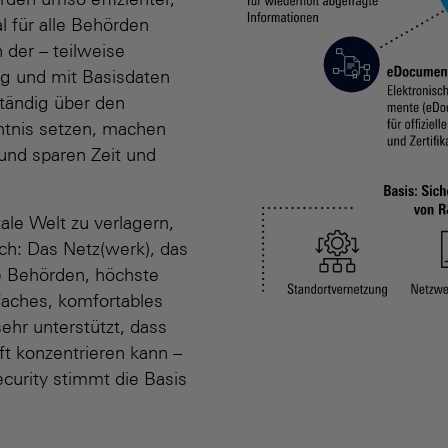
rden umso effizienter,
l für alle Behörden
 der – teilweise
eg und mit Basisdaten
ständig über den
nntnis setzen, machen
und sparen Zeit und
ale Welt zu verlagern,
ich: Das Netz(werk), das
e Behörden, höchste
faches, komfortables
hr unterstützt, dass
t konzentrieren kann –
urity stimmt die Basis