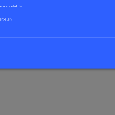
ides Arbeiten oder standortübergreifende Zusammenarbei
mer erforderlich)
s mitwächst.
erbeten
ltungsleistungen werden nicht zum Selbstzweck
isiert. Oberstes Ziel ist die Bereitstellung von
ten, die das Leben und Arbeiten der Menschen
sern.“
m