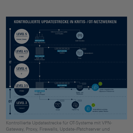
Kontrollierte Updatestrecke für OT-Systeme mit VPN-
Gateway, Proxy, Firewalls, Update-/Patchserver und