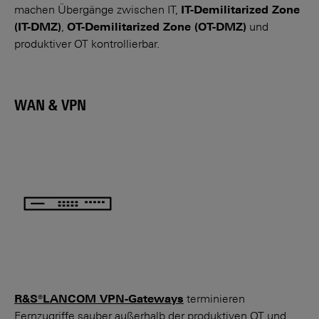
machen Übergänge zwischen IT,
IT-Demili­tarized Zone
(IT-DMZ)
,
OT-Demili­tarized Zone (OT-DMZ)
und
produktiver OT kontrollierbar.
WAN & VPN
R&S®LANCOM VPN-Gateways
terminieren
Fernzugriffe sauber außerhalb der produk­tiven OT und