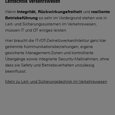
Leittechnik Verkehrswesen
Wenn
Integrität, Rück­wirkungs­frei­heit
und
resi­liente
Betriebs­führung
so sehr im Vordergrund stehen wie in
Leit- und Sicherungs­systemen im Verkehr­swesen,
müssen IT und OT einiges leisten.
Hier braucht die IT-/OT-Ziel­netzwerk­archi­tektur ganz klar
getrennte Kommunikations­beziehungen, eigene
gesicherte Management-Zonen und kontrollierte
Übergänge sowie integrierte Security-Maßnahmen, ohne
dass sie Safety und Betriebs­verhalten unzulässig
beeinflusst.
Mehr zu Leit- und Sicherungstechnik im Verkehrswesen