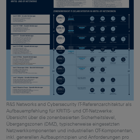
R&S Networks and Cybersecurity IT-Referenzarchitektur als
Aufbauempfehlung für KRITIS- und OT-Netzwerke:
Übersicht über die zonenbasierten Sicherheitslevel,
Übergangszonen (DMZ), typischerweise eingesetzten
Netzwerkkomponenten und industriellen OT-Komponenten,
inkl. generellen Aufbauprinzipien und Anforderungen pro