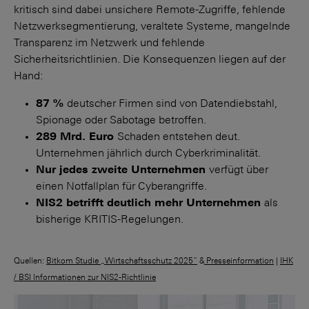
kritisch sind dabei unsichere Remote-Zugriffe, fehlende
Netzwerk­segmentierung, veraltete Systeme, mangelnde
Transparenz im Netzwerk und fehlende
Sicherheitsrichtlinien. Die Konsequenzen liegen auf der
Hand:
87 %
deutscher Firmen sind von Datendiebstahl,
Spionage oder Sabotage betroffen.
289 Mrd. Euro
Schaden entstehen deut.
Unternehmen jährlich durch Cyberkriminalität.
Nur jedes zweite Unternehmen
verfügt über
einen Notfallplan für Cyberangriffe.
NIS2 betrifft deutlich mehr Unternehmen
als
bisherige KRITIS-Regelungen.
Quellen:
Bitkom Studie „Wirtschaftsschutz 2025“
&
Presseinformation
|
IHK
/ BSI Informationen zur NIS2-Richtlinie