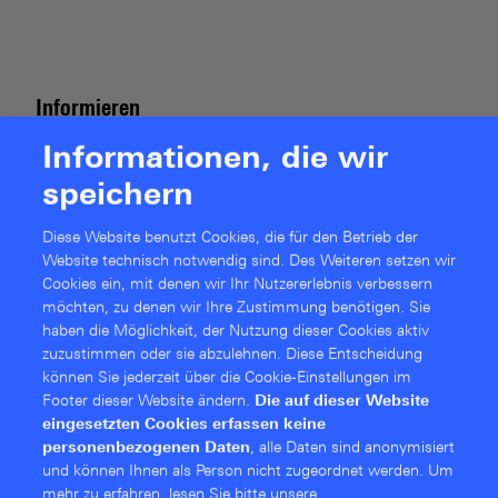
Informieren
Informationen, die wir
Darauf aufbauend sollte Informationssicherheit fest
verankert werden. Dazu gehören sowohl der Aufbau
speichern
von Fach­wissen als auch die kontinuierliche Sensibi­
lisierung und Schulung aller Mitar­beitenden. Denn
Diese Website benutzt Cookies, die für den Betrieb der
informierte Teams können Risiken im Arbeits­alltag
Website technisch notwendig sind. Des Weiteren setzen wir
Cookies ein, mit denen wir Ihr Nutzererlebnis verbessern
schneller erkennen, Sicher­heits­richtlinien konsequent
möchten, zu denen wir Ihre Zustimmung benötigen. Sie
umsetzen und menschliche Fehler als häufige
haben die Möglichkeit, der Nutzung dieser Cookies aktiv
Ursache von Cyber­vorfällen vermeiden.
zuzustimmen oder sie abzulehnen. Diese Entschei­dung
können Sie jederzeit über die Cookie-Einstellungen im
Footer dieser Website ändern.
Die auf dieser Website
eingesetzten Cookies erfassen keine
personenbezogenen Daten
, alle Daten sind anonymisiert
und können Ihnen als Person nicht zugeordnet werden.
Um
mehr zu erfahren, lesen Sie bitte unsere