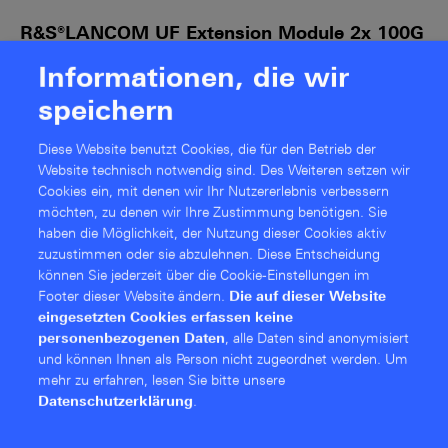
R&S®LANCOM UF Extension Module 2x 100G
QSFP28
Informationen, die wir
(UF-1060)
speichern
Diese Website benutzt Cookies, die für den Betrieb der
Website technisch notwendig sind. Des Weiteren setzen wir
Cookies ein, mit denen wir Ihr Nutzererlebnis verbessern
möchten, zu denen wir Ihre Zustimmung benötigen. Sie
haben die Möglichkeit, der Nutzung dieser Cookies aktiv
zuzustimmen oder sie abzulehnen. Diese Entschei­dung
können Sie jederzeit über die Cookie-Einstellungen im
Footer dieser Website ändern.
Die auf dieser Website
eingesetzten Cookies erfassen keine
personenbezogenen Daten
, alle Daten sind anonymisiert
Erweiterungsmodul mit 2x 100 GBit/s QSFP28-Ports
und können Ihnen als Person nicht zugeordnet werden.
Um
Betriebstemperatur 0 °C – 45 °C
mehr zu erfahren, lesen Sie bitte unsere
Luftfeuchtigkeit 20 % – 90 %
Datenschutzerklärung
.