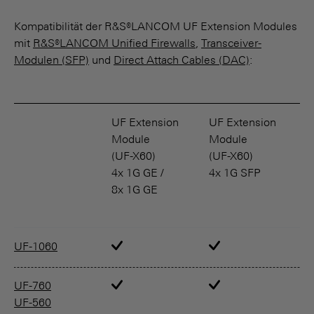
Kompatibilität der R&S®LANCOM UF Extension Modules
mit
R&S®LANCOM Unified Firewalls
,
Transceiver-
Modulen (SFP)
und
Direct Attach Cables (DAC)
:
UF Extension
UF Extension
U
Module
Module
M
(UF-X60)
(UF-X60)
(
4x 1G GE /
4x 1G SFP
2
8x 1G GE
4
UF-1060
UF-760
UF-560