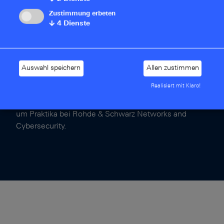
Zustimmung erbeten
Schülerpraktika (ab einer Woche)
↓
4
Dienste
Freiwillige- und Pflichtpraktika während des
Studiums (ab drei Monaten)
jährlicher Girl’s Day
Auswahl speichern
Allen zustimmen
Realisiert mit Klaro!
Initiativbewerbungen sind jederzeit willkommen.
Kontaktiere uns gerne direkt mit Deinen Fragen rund
um Praktika bei Rohde & Schwarz Networks and
Cybersecurity.