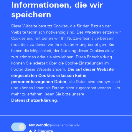
regelmäßig Praktika sowohl in technischen als auch in
Informationen, die wir
kaufmännischen Bereichen wie z.B. in der Entwicklung,
speichern
dem Produktmarketing, dem Vertrieb oder im HR-
Bereich.
Diese Website benutzt Cookies, die für den Betrieb der
Website technisch notwendig sind. Des Weiteren setzen wir
Cookies ein, mit denen wir Ihr Nutzererlebnis verbessern
möchten, zu denen wir Ihre Zustimmung benötigen. Sie
haben die Möglichkeit, der Nutzung dieser Cookies aktiv
zuzustimmen oder sie abzulehnen. Diese Entschei­dung
können Sie jederzeit über die Cookie-Einstellungen im
Footer dieser Website ändern.
Die auf dieser Website
eingesetzten Cookies erfassen keine
personenbezogenen Daten
, alle Daten sind anonymisiert
und können Ihnen als Person nicht zugeordnet werden.
Um
mehr zu erfahren, lesen Sie bitte unsere
Datenschutzerklärung
.
Notwendig
(immer erforderlich)
Wir bieten...
↓
2
Dienste