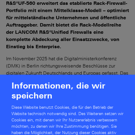
R&S®UF-560 erweitert das etablierte Rack-Firewall-
Portfolio mit einem Mittelklasse-Modell – optimiert
für mittelständische Unternehmen und öffentliche
Auftraggeber. Damit bietet die Rack-Modellreihe
der LANCOM R&S®Unified Firewalls eine
komplette Abdeckung aller Einsatzzwecke, von
Einstieg bis Enterprise.
Im November 2025 hat die Digitalministerkonferenz
(DMK) in Berlin richtungsweisende Beschlüsse zur
digitalen Zukunft Deutschlands und Europas gefasst. Das
eindeutige Ziel ist die digitale Souveränität Europas zu
Informationen, die wir
stärken. Rohde & Schwarz Networks and Cybersecurity
speichern
hat sich der Stärkung der IT-Resilienz verschrieben. Dazu
werden leistungsfähige Netzwerk-Komponenten mit
Diese Website benutzt Cookies, die für den Betrieb der
integrierter IT-Security entwickelt und insbesondere das
Website technisch notwendig sind. Des Weiteren setzen wir
Firewall-Portfolio – jetzt mit der LANCOM R&S®UF-560 –
Cookies ein, mit denen wir Ihr Nutzererlebnis verbessern
ausgebaut.
möchten, zu denen wir Ihre Zustimmung benötigen. Sie
haben die Möglichkeit, der Nutzung dieser Cookies aktiv