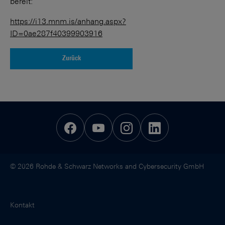
bereit:
https://i13.mnm.is/anhang.aspx?
ID=0ae287f40399903916
Zurück
© 2026 Rohde & Schwarz Networks and Cybersecurity GmbH
Kontakt