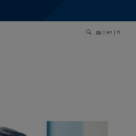
de
en
fr