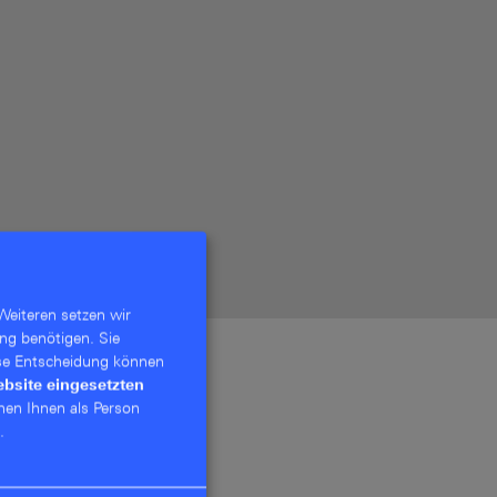
Weiteren setzen wir
ng benötigen. Sie
se Entschei­dung können
ebsite eingesetzten
nen Ihnen als Person
.