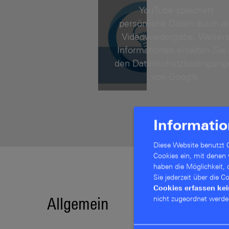
YouTube speichert
persönliche Daten durch d
Videowiedergabe. Weiter
Informationen erhalten Sie 
den Datenschutzbedingung
von Google.
Informatio
Diese Website benutzt C
Cookies ein, mit denen
haben die Möglichkeit,
Sie jederzeit über die 
Cookies erfassen ke
nicht zugeordnet werde
Allgemein