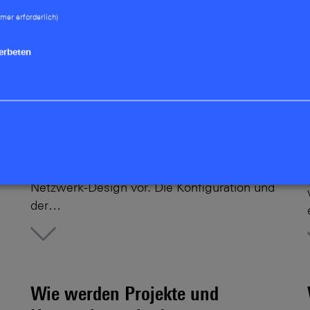
mer erforderlich)
Was bedeutet "Software-defined
Networking"?
erbeten
"Software-defined Networking" ersetzt die
bisher manuelle Einzelgerätekonfigurationen
durch eine automatisierte Netzwerk-
,
Orchestrierung. Der Administrator gibt über
eine einfache, zentrale Oberfläche nur noch
die Rahmenbedingungen für das gesamte
Netzwerk-Design vor. Die Konfiguration und
der…
More
Wie werden Projekte und