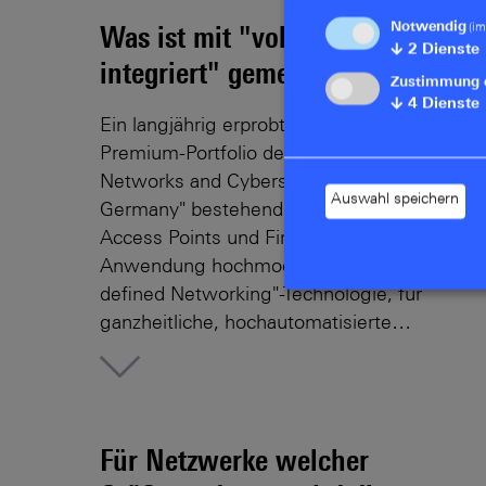
Notwendig
(im
Was ist mit "vollständig
↓
2
Dienste
integriert" gemeint?
Zustimmung 
↓
4
Dienste
Ein langjährig erprobtes "Cloud-ready"
Premium-Portfolio der Rohde & Schwarz
Networks and Cybersecurity, "Engineered in
Auswahl speichern
Germany" bestehend aus Routern, Switches
Access Points und Firewalls. Die
Anwendung hochmoderner "Software-
defined Networking"-Technologie, für
ganzheitliche, hochautomatisierte…
More
Für Netzwerke welcher