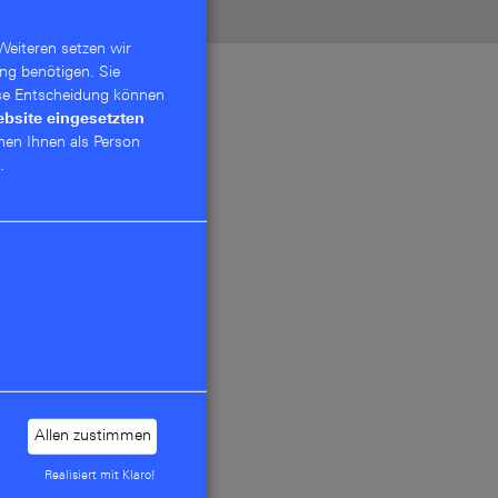
Weiteren setzen wir
ng benötigen. Sie
se Entschei­dung können
ebsite eingesetzten
nen Ihnen als Person
.
Allen zustimmen
Realisiert mit Klaro!