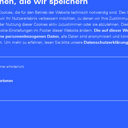
nen, die wir speichern
ookies, die für den Betrieb der Website technisch notwendig sind. Des 
 wir Ihr Nutzererlebnis verbessern möchten, zu denen wir Ihre Zustimmu
 der Nutzung dieser Cookies aktiv zuzustimmen oder sie abzulehnen. Die
Cookie-Einstellungen im Footer dieser Website ändern.
Die auf dieser W
ine personenbezogenen Daten
, alle Daten sind anonymisiert und kön
 Behalten Sie den Software-
n.
Um mehr zu erfahren, lesen Sie bitte unsere
Datenschutzerklärung
lick
mer erforderlich)
 Netzwerksicherheit-Bestandsaufnahme
nterstützt Sie zu evaluieren, ob Ihre
erbeten
curity Updates versorgt werden können. Produkte
Rahmen des Lifecycle Managements für
ündigung weiterhin Software-Pflege über Major-
curity-Updates.
n
im Blick, die anzeigen, wann die von Ihnen
f Life“ erhalten – denn ab diesem Zeitpunkt