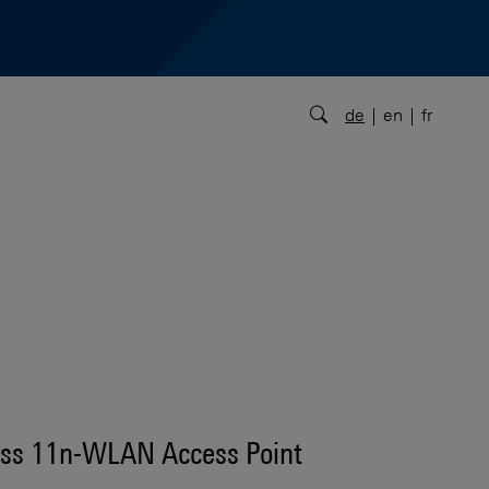
de
en
fr
ess 11n-WLAN Access Point