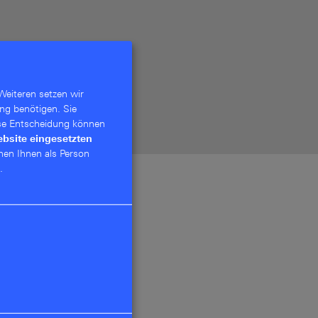
Weiteren setzen wir
ng benötigen. Sie
se Entschei­dung können
ebsite eingesetzten
nen Ihnen als Person
.