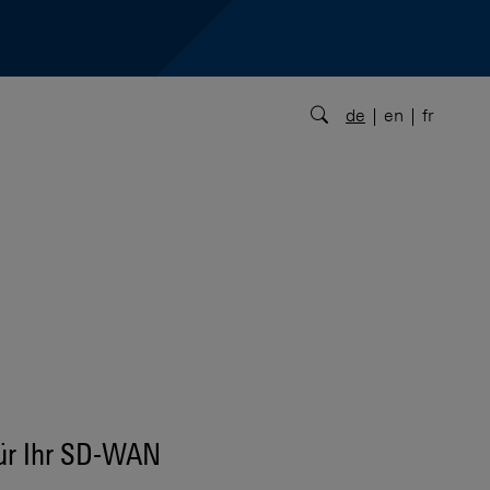
de
en
fr
für Ihr SD-WAN