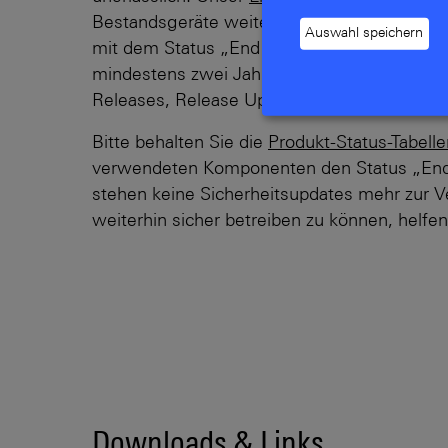
Bestandsgeräte weiterhin mit wichtigen Se
Auswahl speichern
mit dem Status „End of Sale“ erhalten im 
mindestens zwei Jahre nach offizieller Abk
Releases, Release Updates und kritische Se
Bitte behalten Sie die
Produkt-Status-Tabelle
verwendeten Komponenten den Status „End o
stehen keine Sicherheitsupdates mehr zur V
weiterhin sicher betreiben zu können, helfen
Downloads & Links