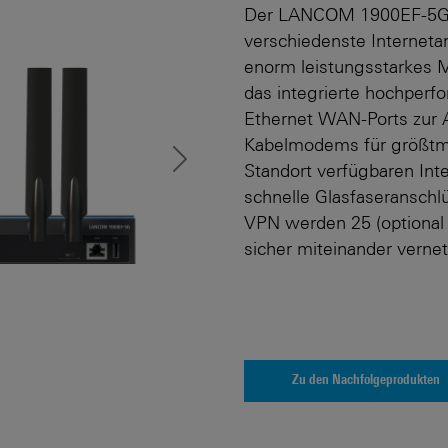
Der LANCOM 1900EF-5G is
verschiedenste Interneta
enorm leistungs­starkes
das integrierte hochper
Ethernet WAN-Ports zur A
Kabelmodems für größtmö
Next
Standort verfügbaren Int
schnelle Glasfaseransch
VPN werden 25 (optional 
sicher miteinander vernet
Zu den Nachfolgeprodukten