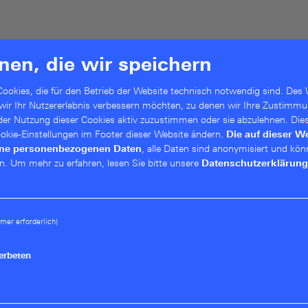
nen, die wir speichern
ookies, die für den Betrieb der Website technisch notwendig sind. Des 
 wir Ihr Nutzererlebnis verbessern möchten, zu denen wir Ihre Zustimmu
 der Nutzung dieser Cookies aktiv zuzustimmen oder sie abzulehnen. Die
Cookie-Einstellungen im Footer dieser Website ändern.
Die auf dieser W
ine personenbezogenen Daten
, alle Daten sind anonymisiert und kön
n.
Um mehr zu erfahren, lesen Sie bitte unsere
Datenschutzerklärung
 Behalten Sie den Software-
mer erforderlich)
lick
erbeten
 Netzwerksicherheit-Bestandsaufnahme
nterstützt Sie zu evaluieren, ob Ihre