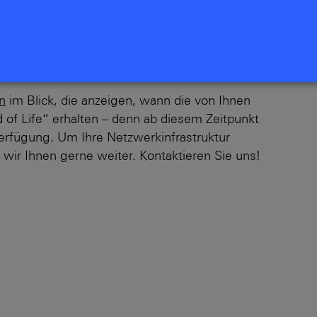
curity Updates versorgt werden können. Produkte
Rahmen des Lifecycle Managements für
ündigung weiterhin Software-Pflege über Major-
curity-Updates.
n
im Blick, die anzeigen, wann die von Ihnen
f Life“ erhalten – denn ab diesem Zeitpunkt
erfügung. Um Ihre Netzwerkinfrastruktur
 wir Ihnen gerne weiter. Kontaktieren Sie uns!