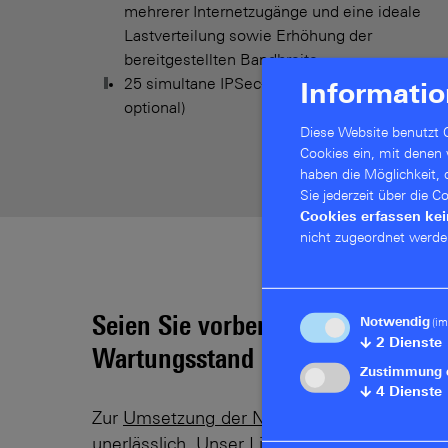
mehrerer Internetzugänge und eine ideale
Lastverteilung sowie Erhöhung der
bereitgestellten Bandbreite
25 simultane IPSec-VPN-Verbindungen (100
Informatio
optional)
Diese Website benutzt C
Cookies ein, mit denen
haben die Möglichkeit,
Sie jederzeit über die 
Cookies erfassen ke
nicht zugeordnet werde
Seien Sie vorbereitet auf NIS2 –
Notwendig
(im
↓
2
Dienste
Wartungsstand Ihrer Geräte im B
Zustimmung 
↓
4
Dienste
Zur
Umsetzung der NIS2-Richtlinie
ist eine
unerlässlich. Unser
Lifecycle Management
u