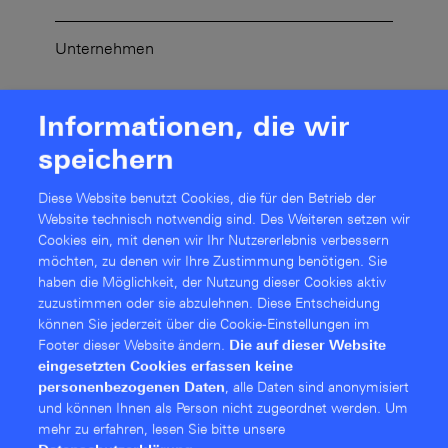
Unternehmen
Informationen, die wir
E-Mail-Adresse
*
speichern
Diese Website benutzt Cookies, die für den Betrieb der
Website technisch notwendig sind. Des Weiteren setzen wir
Ich habe die
Datenschutzerklärung
gelesen
Cookies ein, mit denen wir Ihr Nutzererlebnis verbessern
und stimme der Speicherung und Verarbeitung
möchten, zu denen wir Ihre Zustimmung benötigen. Sie
meiner Daten durch die Rohde & Schwarz
haben die Möglichkeit, der Nutzung dieser Cookies aktiv
Networks and Cybersecurity GmbH zu. Rohde
zuzustimmen oder sie abzulehnen. Diese Entschei­dung
& Schwarz Networks and Cybersecurity GmbH
können Sie jederzeit über die Cookie-Einstellungen im
Footer dieser Website ändern.
Die auf dieser Website
nutzt diese Daten, um mich, auch durch
eingesetzten Cookies erfassen keine
automatisierte Verarbeitungsvorgänge
personenbezogenen Daten
, alle Daten sind anonymisiert
(Anreicherung, Auswertungen und
und können Ihnen als Person nicht zugeordnet werden.
Um
Messungen), selbst oder durch Dritte zu
mehr zu erfahren, lesen Sie bitte unsere
kontaktieren und mir Informationen über