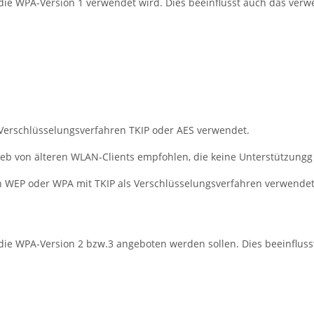
r die WPA-Version 1 verwendet wird. Dies beeinflusst auch das ve
 Verschlüsselungsverfahren TKIP oder AES verwendet.
ieb von älteren WLAN-Clients empfohlen, die keine Unterstützungg 
 WEP oder WPA mit TKIP als Verschlüsselungsverfahren verwendet
r die WPA-Version 2 bzw.3 angeboten werden sollen. Dies beeinflu