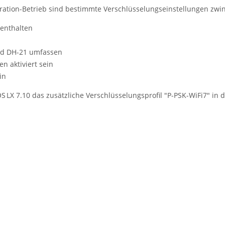
ration-Betrieb sind bestimmte Verschlüsselungseinstellungen zwin
enthalten
d DH-21 umfassen
 aktiviert sein
in
S LX
7.10
das zusätzliche Verschlüsselungsprofil
"P-PSK-WiFi7"
in d