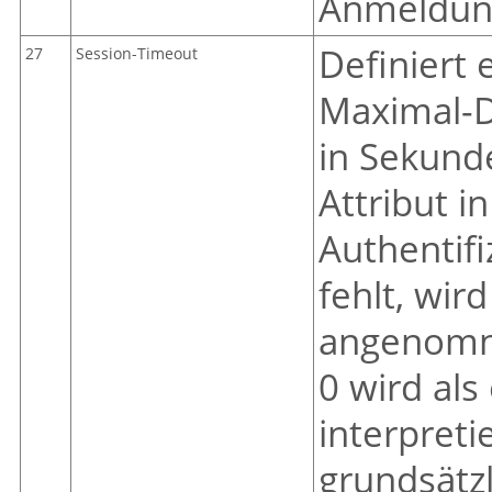
Anmeldun
Definiert 
27
Session-Timeout
Maximal-D
in Sekund
Attribut i
Authentif
fehlt, wird
angenomne
0 wird als
interpreti
grundsätzli