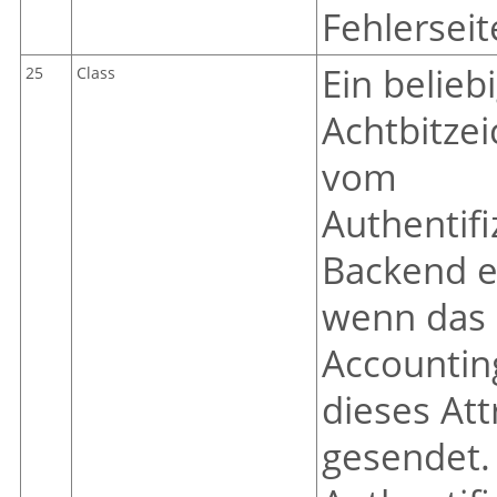
Fehlerseit
Ein belieb
25
Class
Achtbitzei
vom
Authentifi
Backend en
wenn das 
Accounting
dieses Att
gesendet.