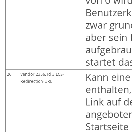
von 0 wird
Benutzerko
zwar grund
aber sein
aufgebrauc
startet da
Kann eine
26
Vendor 2356, Id 3 LCS-
Redirection-URL
enthalten,
Link auf d
angeboten
Startseite