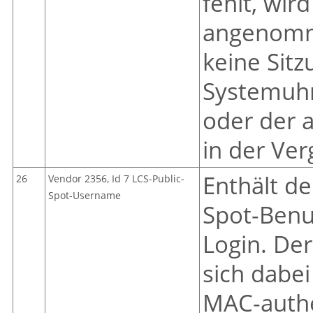
fehlt, wir
angenomne
keine Sitz
Systemuhr 
oder der 
in der Ver
Enthält d
26
Vendor 2356, Id 7 LCS-Public-
Spot-Username
Spot-Benu
Login. Der
sich dabei
MAC-authe