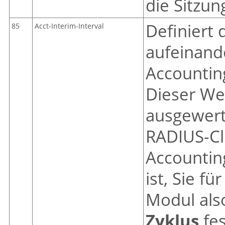
die Sitzun
Definiert 
85
Acct-Interim-Interval
aufeinand
Accountin
Dieser We
ausgewert
RADIUS-Cli
Accounting
ist, Sie fü
Modul als
Zyklus
fes