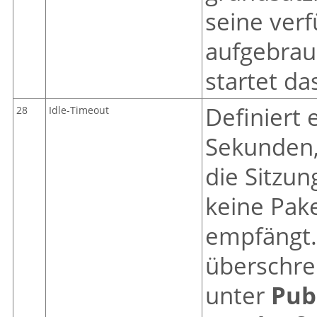
seine verf
aufgebrauc
startet da
Definiert 
28
Idle-Timeout
Sekunden,
die Sitzu
keine Pak
empfängt.
überschre
unter
Pub