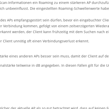
 Scan-Informationen ein Roaming zu einem stärkeren AP durchzufü
ch unbeeinflusst. Die eingestellten Roaming-Schwellenwerte haben 
des APs empfangsgestört sein dürfen, bevor ein eingebuchter Client
 Verbindung kommen, gefolgt von einem zeitverzögerten Wiederaufb
rkannt werden, der Client kann frühzeitig mit dem Suchen nach e
 Client unnötig oft einen Verbindungsverlust erkennt.
lstärke eines anderen APs besser sein muss, damit der Client auf d
stärke teilweise in dB angegeben. In diesen Fällen gilt für die
elcher der aktuelle AP als so gut betrachtet wird, dass auf keinen 