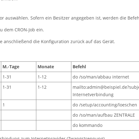
rator auswählen. Sofern ein Besitzer angegeben ist, werden die Bef
zu dem CRON-Job ein.
ie anschließend die Konfiguration zurück auf das Gerät.
M.-Tage
Monate
Befehl
1-31
1-12
do /so/man/abbau internet
1-31
1-12
mailto:admin@beispiel.de?sub
Internetverbindung
1
do /setup/accounting/loeschen
do /so/man/aufbau ZENTRALE
do kommando
Verbindung zum Internetprovider (Zwangstrennung).