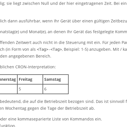
ig; sie liegt zwischen Null und der hier eingetragenen Zeit. Bei ei
ich dann ausführbar, wenn Ihr Gerät über einen gültigen Zeitbezug 
onatstag(e) und Monat(e), an denen Ihr Gerät das festgelegte Kom
ffenden Zeitwert auch nicht in die Steuerung mit ein. Für jeden Pa
ch (in Form von als
, Beispiel: 1-5) anzugeben. Mit / 
<Tag>-<Tag>
f den angegebenen Bereich.
blichen CRON-Interpretation:
nerstag
Freitag
Samstag
5
6
deutend, die auf die Betriebszeit bezogen sind. Das ist sinnvoll f
 den Wochentag gegen die Tage der Betriebszeit ab.
er eine kommaseparierte Liste von Kommandos ein.
unktion.