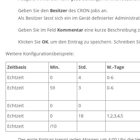
Geben Sie den
Besitzer
des CRON-Jobs an.
Als Besitzer lässt sich ein im Gerät definierter Administ
Geben Sie im Feld
Kommentar
eine kurze Beschreibung 
Klicken Sie
OK
, um den Eintrag zu speichern. Schreiben S
Weitere Konfigurationsbeispiele:
Zeitbasis
Min.
Std.
W.-Tage
Echtzeit
0
4
0-6
Echtzeit
59
3
0-6
Echtzeit
0
0
Echtzeit
0
18
1,2,3,4,5
Echtzeit
/10
Der erste Eintrag trennt jeden Morgen um 4:00 Uhr die 