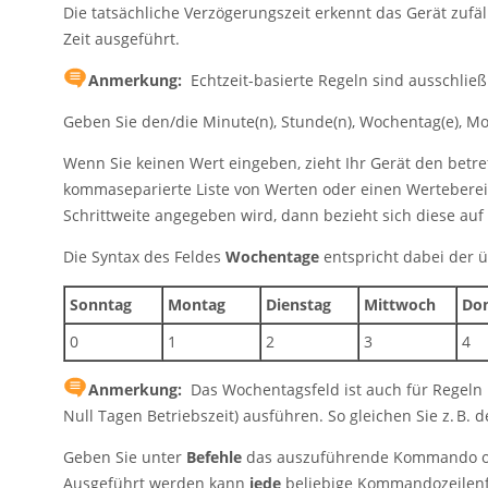
Die tatsächliche Verzögerungszeit erkennt das Gerät zufäll
Zeit ausgeführt.
Anmerkung:
Echtzeit-basierte Regeln sind ausschließl
Geben Sie den/die Minute(n), Stunde(n), Wochentag(e), M
Wenn Sie keinen Wert eingeben, zieht Ihr Gerät den betre
kommaseparierte Liste von Werten oder einen Werteberei
Schrittweite angegeben wird, dann bezieht sich diese au
Die Syntax des Feldes
Wochentage
entspricht dabei der ü
Sonntag
Montag
Dienstag
Mittwoch
Don
0
1
2
3
4
Anmerkung:
Das Wochentagsfeld ist auch für Regeln be
Null Tagen Betriebszeit) ausführen. So gleichen Sie z. B.
Geben Sie unter
Befehle
das auszuführende Kommando od
Ausgeführt werden kann
jede
beliebige Kommandozeilenf