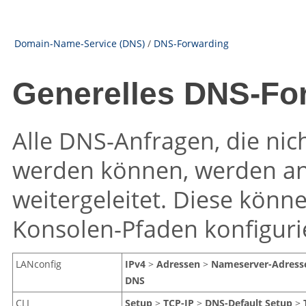
Domain-Name-Service (DNS)
/
DNS-Forwarding
Generelles DNS-Fo
Alle DNS-Anfragen, die nic
werden können, werden an
weitergeleitet. Diese kön
Konsolen-Pfaden konfiguri
LANconfig
IPv4
>
Adressen
>
Nameserver-Adress
DNS
CLI
Setup
>
TCP-IP
>
DNS-Default
Setup
>