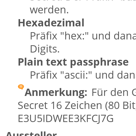
werden.
Hexadezimal
Präfix
"hex:"
und dana
Digits.
Plain text passphrase
Präfix
"ascii:"
und dana
Anmerkung:
Für den 
Secret 16 Zeichen (80 Bit,
E3U5IDWEE3KFCJ7G
Aussteller