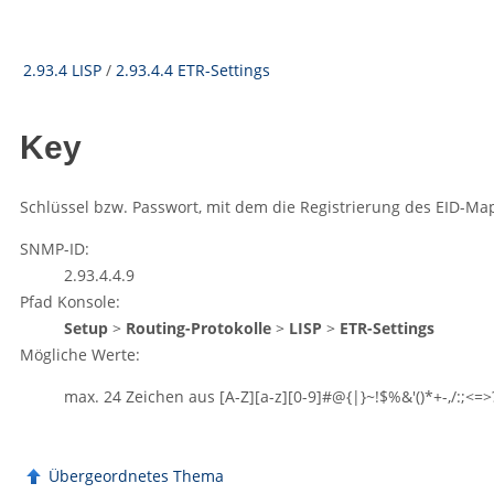
2.93.4 LISP
/
2.93.4.4 ETR-Settings
Key
Schlüssel bzw. Passwort, mit dem die Registrierung des EID-Ma
SNMP-ID:
2.93.4.4.9
Pfad Konsole:
Setup
>
Routing-Protokolle
>
LISP
>
ETR-Settings
Mögliche Werte:
max. 24 Zeichen aus
[A-Z][a-z][0-9]#@{|}~!$%&'()*+-,/:;<=>?
Übergeordnetes Thema