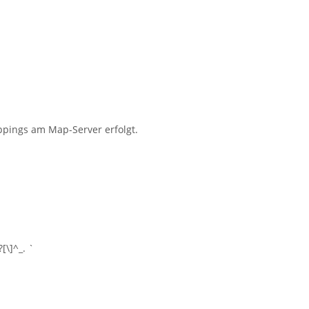
ppings am Map-Server erfolgt.
[\]^_. `