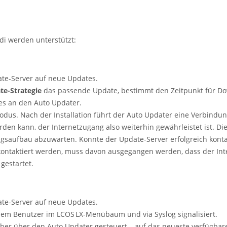
di werden unterstützt:
te-Server auf neue Updates.
te-Strategie
das passende Update, bestimmt den Zeitpunkt für Do
ies an den Auto Updater.
modus. Nach der Installation führt der Auto Updater eine Verbindu
n kann, der Internetzugang also weiterhin gewährleistet ist. Di
aufbau abzuwarten. Konnte der Update-Server erfolgreich kontak
 kontaktiert werden, muss davon ausgegangen werden, dass der Int
gestartet.
te-Server auf neue Updates.
 dem Benutzer im
LCOS LX
-Menübaum und via Syslog signalisiert.
aber über den Auto Updater gesteuert – auf das neueste verfügbare