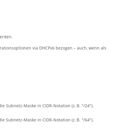
werden.
urationsoptionen via DHCPv6 bezogen – auch, wenn als
 die Subnetz-Maske in CIDR-Notation (z. B.
"/24"
).
 die Subnetz-Maske in CIDR-Notation (z. B.
"/64"
).